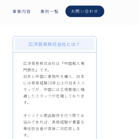
お問い合わせ
事業内容
事例一覧
広洋貿易株式会社とは？
広洋貿易株式会社は『中国輸入専
門商社』です。
日本と中国に事務所を構え、日本
には貿易経験10年以上の日本人ス
タッフが、中国には工場管理に精
通したスタッフが在籍しておりま
す。
オリジナル商品製作を行う際でお
悩みであれば、実務経験が豊富な
専任担当者が直接ご対応致しま
す。